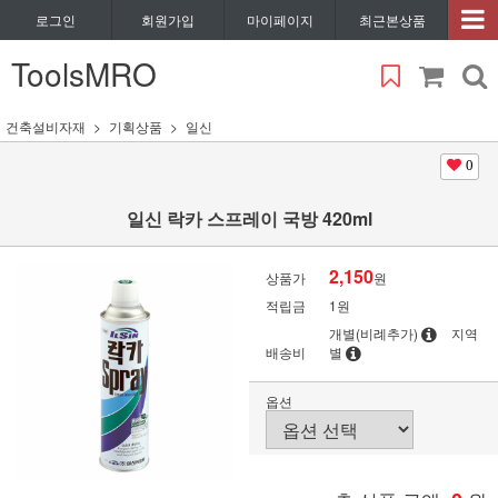
로그인
회원가입
마이페이지
최근본상품
ToolsMRO
건축설비자재
기획상품
일신
0
일신 락카 스프레이 국방 420ml
2,150
상품가
원
적립금
1원
개별(비례추가)
지역
배송비
별
옵션