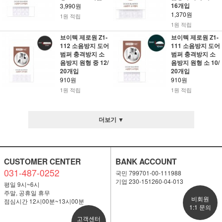
16개입
3,990원
1,370원
1원 적립
1원 적립
브이텍 제로원 Z1-
브이텍 제로원 Z1-
112 소음방지 도어
111 소음방지 도어
범퍼 충격방지 소
범퍼 충격방지 소
음방지 원형 중 12/
음방지 원형 소 10/
20개입
20개입
910원
910원
1원 적립
1원 적립
더보기 ▼
CUSTOMER CENTER
BANK ACCOUNT
031-487-0252
국민 799701-00-111988
기업 230-151260-04-013
평일 9시~6시
주말, 공휴일 휴무
비회원
점심시간 12시00분~13시00분
1:1 문의
고객센터