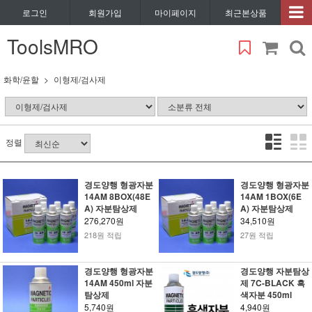
로그인
회원가입
마이페이지
최근본상품
ToolsMRO
화학/윤할
이형제/검사제
정렬
경도양행 형광자분
경도양행 형광자분
14AM 8BOX(48E
14AM 1BOX(6E
A) 자분탐상제
A) 자분탐상제
276,270원
34,510원
218원 적립
27원 적립
경도양행 형광자분
경도양행 자분탐상
14AM 450ml 자분
제 7C-BLACK 흑
탐상제
색자분 450ml
5,740원
4,940원