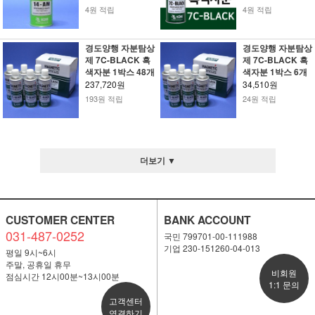
4원 적립
4원 적립
경도양행 자분탐상
경도양행 자분탐상
제 7C-BLACK 흑
제 7C-BLACK 흑
색자분 1박스 48개
색자분 1박스 6개
237,720원
34,510원
193원 적립
24원 적립
더보기 ▼
CUSTOMER CENTER
BANK ACCOUNT
031-487-0252
국민 799701-00-111988
기업 230-151260-04-013
평일 9시~6시
주말, 공휴일 휴무
비회원
점심시간 12시00분~13시00분
1:1 문의
고객센터
연결하기