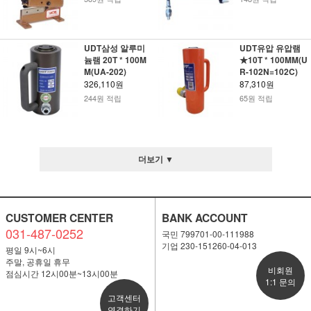
UDT삼성 알루미
UDT유압 유압램
늄램 20T * 100M
★10T * 100MM(U
M(UA-202)
R-102N=102C)
326,110원
87,310원
244원 적립
65원 적립
더보기 ▼
CUSTOMER CENTER
BANK ACCOUNT
031-487-0252
국민 799701-00-111988
기업 230-151260-04-013
평일 9시~6시
주말, 공휴일 휴무
비회원
점심시간 12시00분~13시00분
1:1 문의
고객센터
연결하기