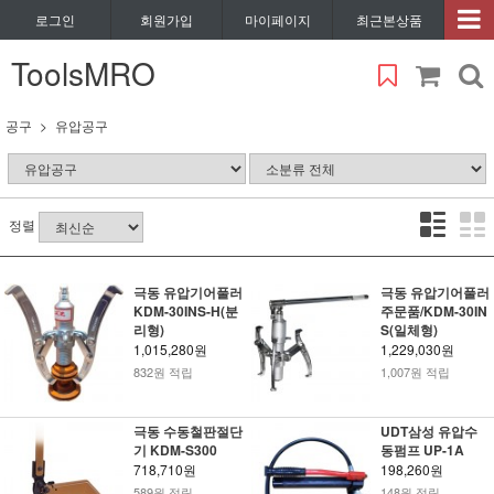
로그인
회원가입
마이페이지
최근본상품
ToolsMRO
공구
유압공구
정렬
극동 유압기어풀러
극동 유압기어풀러
KDM-30INS-H(분
주문품/KDM-30IN
리형)
S(일체형)
1,015,280원
1,229,030원
832원 적립
1,007원 적립
극동 수동철판절단
UDT삼성 유압수
기 KDM-S300
동펌프 UP-1A
718,710원
198,260원
589원 적립
148원 적립