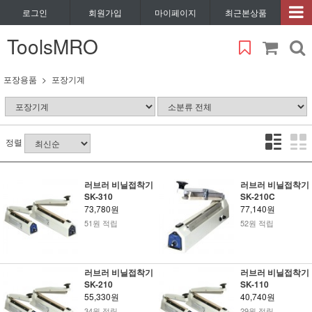
로그인
회원가입
마이페이지
최근본상품
ToolsMRO
포장용품
포장기계
정렬
러브러 비닐접착기
러브러 비닐접착기
SK-310
SK-210C
73,780원
77,140원
51원 적립
52원 적립
러브러 비닐접착기
러브러 비닐접착기
SK-210
SK-110
55,330원
40,740원
34원 적립
29원 적립