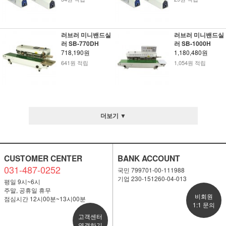
러브러 미니밴드실
러브러 미니밴드실
러 SB-770DH
러 SB-1000H
718,190원
1,180,480원
641원 적립
1,054원 적립
더보기 ▼
CUSTOMER CENTER
BANK ACCOUNT
031-487-0252
국민 799701-00-111988
기업 230-151260-04-013
평일 9시~6시
주말, 공휴일 휴무
비회원
점심시간 12시00분~13시00분
1:1 문의
고객센터
연결하기