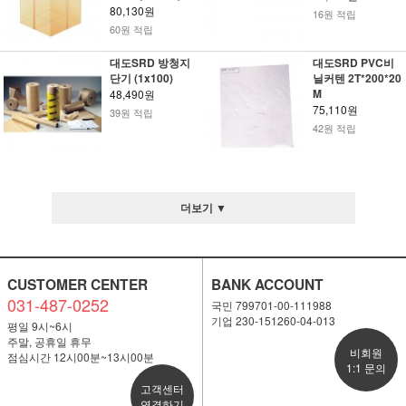
80,130원
16원 적립
60원 적립
대도SRD 방청지
대도SRD PVC비
단기 (1x100)
닐커텐 2T*200*20
M
48,490원
75,110원
39원 적립
42원 적립
더보기 ▼
CUSTOMER CENTER
BANK ACCOUNT
031-487-0252
국민 799701-00-111988
기업 230-151260-04-013
평일 9시~6시
주말, 공휴일 휴무
비회원
점심시간 12시00분~13시00분
1:1 문의
고객센터
연결하기