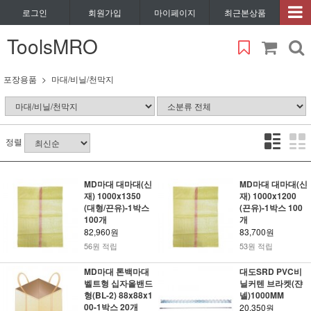
로그인
회원가입
마이페이지
최근본상품
ToolsMRO
포장용품
마대/비닐/천막지
정렬
MD마대 대마대(신
MD마대 대마대(신
재) 1000x1350
재) 1000x1200
(대형/끈유)-1박스
(끈유)-1박스 100
100개
개
82,960원
83,700원
56원 적립
53원 적립
MD마대 톤백마대
대도SRD PVC비
벨트형 십자올밴드
닐커텐 브라켓(쟌
형(BL-2) 88x88x1
넬)1000MM
00-1박스 20개
20,350원