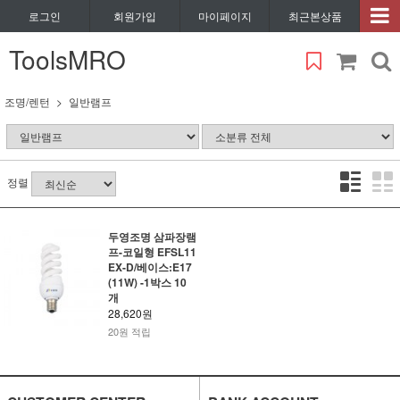
로그인
회원가입
마이페이지
최근본상품
ToolsMRO
조명/렌턴
일반램프
정렬
두영조명 삼파장램
프-코일형 EFSL11
EX-D/베이스:E17
(11W) -1박스 10
개
28,620원
20원 적립