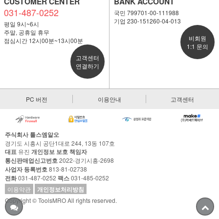
CUSTOMER CENTER
BANK ACCOUNT
031-487-0252
국민 799701-00-111988
기업 230-151260-04-013
평일 9시~6시
주말, 공휴일 휴무
비회원
점심시간 12시00분~13시00분
1:1 문의
고객센터
연결하기
PC 버전
이용안내
고객센터
주식회사 툴스엠알오
경기도 시흥시 공단1대로 244, 13동 107호
대표
유진
개인정보 보호 책임자
통신판매업신고번호
2022-경기시흥-2698
사업자 등록번호
813-81-02738
전화
031-487-0252
팩스
031-485-0252
이용약관
개인정보처리방침
Copyright © ToolsMRO All rights reserved.