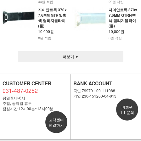
44원 적립
29원 적립
자이안트록 370x
자이안트록 370x
7.6MM GTRN/흑
7.6MM GTRN/백
색 릴리져블타이
색 릴리져블타이
(툴)
(툴)
10,000원
10,000원
8원 적립
8원 적립
더보기 ▼
CUSTOMER CENTER
BANK ACCOUNT
031-487-0252
국민 799701-00-111988
기업 230-151260-04-013
평일 9시~6시
주말, 공휴일 휴무
비회원
점심시간 12시00분~13시00분
1:1 문의
고객센터
연결하기