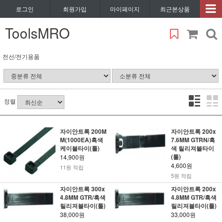
로그인
회원가입
마이페이지
최근본상품
ToolsMRO
전선/전기용품
정렬
자이안트록 200M
자이안트록 200x
M(1000EA)흑색
7.6MM GTRN/흑
케이블타이(툴)
색 릴리져블타이
(툴)
14,900원
4,600원
11원 적립
5원 적립
자이안트록 300x
자이안트록 200x
4.8MM GTR/흑색
4.8MM GTR/흑색
릴리져블타이(툴)
릴리져블타이(툴)
38,000원
33,000원