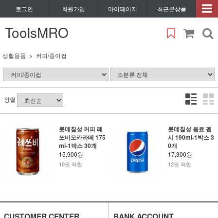
로그인
회원가입
마이페이지
최근본상품
ToolsMRO
생활용품
커피/종이컵
정렬
롯데칠성 커피 레
롯데칠성 음료 펩
쓰비모카라떼 175
시 190ml-1박스 3
ml-1박스 30개
0개
15,900원
17,300원
10원 적립
12원 적립
CUSTOMER CENTER
BANK ACCOUNT