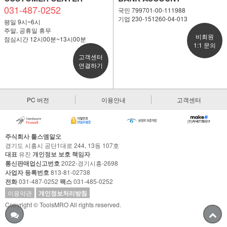
031-487-0252
국민 799701-00-111988
기업 230-151260-04-013
평일 9시~6시
주말, 공휴일 휴무
비회원
점심시간 12시00분~13시00분
1:1 문의
고객센터
연결하기
PC 버전
이용안내
고객센터
주식회사 툴스엠알오
경기도 시흥시 공단1대로 244, 13동 107호
대표
유진
개인정보 보호 책임자
통신판매업신고번호
2022-경기시흥-2698
사업자 등록번호
813-81-02738
전화
031-487-0252
팩스
031-485-0252
이용약관
개인정보처리방침
Copyright © ToolsMRO All rights reserved.