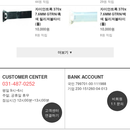
44원 적립
29원 적립
자이안트록 370x
자이안트록 370x
7.6MM GTRN/흑
7.6MM GTRN/백
색 릴리져블타이
색 릴리져블타이
(툴)
(툴)
10,000원
10,000원
8원 적립
8원 적립
더보기 ▼
CUSTOMER CENTER
BANK ACCOUNT
031-487-0252
국민 799701-00-111988
기업 230-151260-04-013
평일 9시~6시
주말, 공휴일 휴무
비회원
점심시간 12시00분~13시00분
1:1 문의
고객센터
연결하기