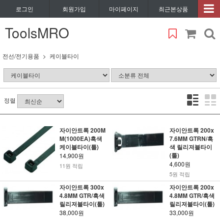
로그인
회원가입
마이페이지
최근본상품
ToolsMRO
전선/전기용품
케이블타이
정렬
자이안트록 200M
자이안트록 200x
M(1000EA)흑색
7.6MM GTRN/흑
케이블타이(툴)
색 릴리져블타이
(툴)
14,900원
4,600원
11원 적립
5원 적립
자이안트록 300x
자이안트록 200x
4.8MM GTR/흑색
4.8MM GTR/흑색
릴리져블타이(툴)
릴리져블타이(툴)
38,000원
33,000원