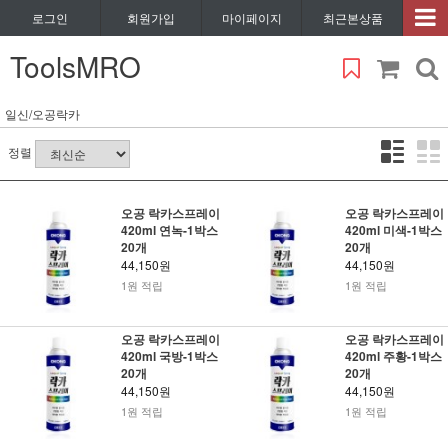
로그인
회원가입
마이페이지
최근본상품
ToolsMRO
일신/오공락카
정렬
오공 락카스프레이
오공 락카스프레이
420ml 연녹-1박스
420ml 미색-1박스
20개
20개
44,150원
44,150원
1원 적립
1원 적립
오공 락카스프레이
오공 락카스프레이
420ml 국방-1박스
420ml 주황-1박스
20개
20개
44,150원
44,150원
1원 적립
1원 적립