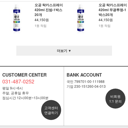
오공 락카스프레이
오공 락카스프레이
420ml 진밤-1박스
420ml 무광투명-1
20개
박스20개
44,150원
44,150원
1원 적립
1원 적립
더보기 ▼
CUSTOMER CENTER
BANK ACCOUNT
031-487-0252
국민 799701-00-111988
기업 230-151260-04-013
평일 9시~6시
주말, 공휴일 휴무
비회원
점심시간 12시00분~13시00분
1:1 문의
고객센터
연결하기