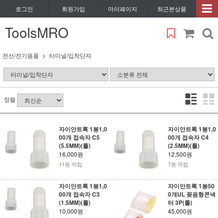
로그인
회원가입
마이페이지
최근본상품
ToolsMRO
전선/전기용품
터미널/입착단자
정렬
자이안트록 1봉1,0
자이안트록 1봉1,0
00개 접속자 C5
00개 접속자 C4
(5.5MM)(툴)
(2.5MM)(툴)
16,000원
12,500원
11원 적립
7원 적립
자이안트록 1봉1,0
자이안트록 1봉50
00개 접속자 C3
0개UL 꽂음형콘넥
(1.5MM)(툴)
터 3P(툴)
10,000원
45,000원