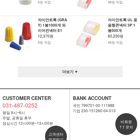
6원 적립
48원 적립
자이안트록 (GRA
자이안트록 UL 꽂
Y) 1봉1000개 와
음형콘넥터 3P 1
이어컨넥터 E1
봉500개
12,370원
60,230원
8원 적립
48원 적립
더보기 ▼
CUSTOMER CENTER
BANK ACCOUNT
031-487-0252
국민 799701-00-111988
기업 230-151260-04-013
평일 9시~6시
주말, 공휴일 휴무
비회원
점심시간 12시00분~13시00분
1:1 문의
고객센터
연결하기