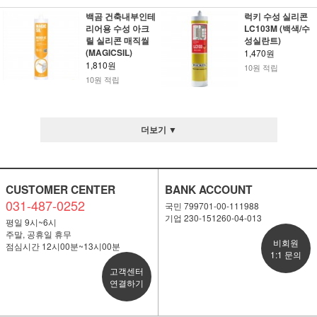
백곰 건축내부인테
럭키 수성 실리콘
리어용 수성 아크
LC103M (백색/수
릴 실리콘 매직씰
성실란트)
(MAGICSIL)
1,470원
1,810원
10원 적립
10원 적립
더보기 ▼
CUSTOMER CENTER
BANK ACCOUNT
031-487-0252
국민 799701-00-111988
기업 230-151260-04-013
평일 9시~6시
주말, 공휴일 휴무
비회원
점심시간 12시00분~13시00분
1:1 문의
고객센터
연결하기