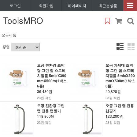
로그인
회원가입
마이페이지
최근본상품
ToolsMRO
오공제품
정렬
오공 친환경 초박
오공 차세대 초박
형 그린 랩 스트레
형 그린 랩 스트레
치필름 5micX390
치필름 5micX390
mmX500m(1박스
mmX500m(1박스
6롤)
6롤)
36,430원
40,820원
23원 적립
23원 적립
오공 친환경 그린
오공 그린 랩 전용
랩 전용 랩핑기
랩핑기
118,800원
123,200원
23원 적립
23원 적립