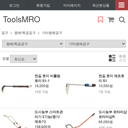
로그인
회원가입
마이페이지
최근본상품
ToolsMRO
공구
원예/목공공구
기타원예공구
정렬
천길 호미 비틀림
천길 호미 제초호
호미 S1-1
미 S1
19,200원
10,550원
14원 적립
7원 적립
도시농부 스마트관
도시농부 로타리삽
리기 2기능(쟁기/
로타리삽R
제초기)
65,050원
158,600원
43원 적립